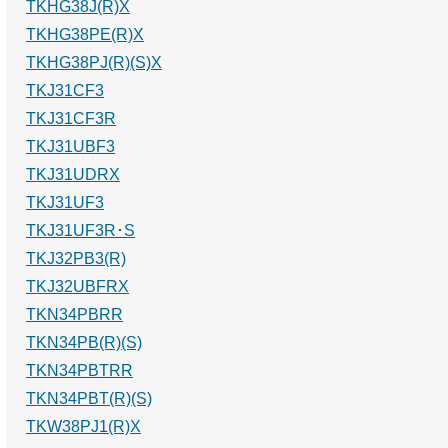
TKHG38J(R)X
TKHG38PE(R)X
TKHG38PJ(R)(S)X
TKJ31CF3
TKJ31CF3R
TKJ31UBF3
TKJ31UDRX
TKJ31UF3
TKJ31UF3R･S
TKJ32PB3(R)
TKJ32UBFRX
TKN34PBRR
TKN34PB(R)(S)
TKN34PBTRR
TKN34PBT(R)(S)
TKW38PJ1(R)X