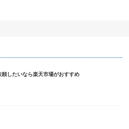
依頼したいなら楽天市場がおすすめ