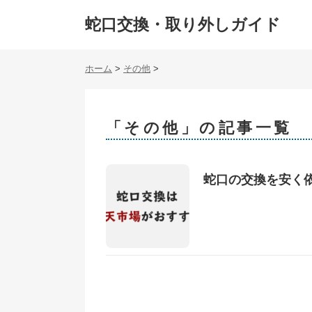
蛇口交換・取り外しガイド
ホーム
>
その他
>
「その他」の記事一覧
蛇口の交換を安く