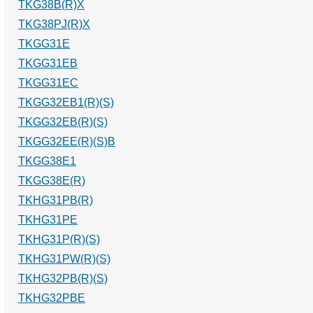
TKG38B(R)X
TKG38PJ(R)X
TKGG31E
TKGG31EB
TKGG31EC
TKGG32EB1(R)(S)
TKGG32EB(R)(S)
TKGG32EE(R)(S)B
TKGG38E1
TKGG38E(R)
TKHG31PB(R)
TKHG31PE
TKHG31P(R)(S)
TKHG31PW(R)(S)
TKHG32PB(R)(S)
TKHG32PBE